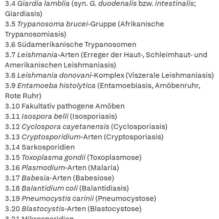
3.4
Giardia lamblia
(syn.
G. duodenalis
bzw.
intestinalis
;
Giardiasis)
3.5
Trypanosoma brucei
-Gruppe (Afrikanische
Trypanosomiasis)
3.6 Südamerikanische Trypanosomen
3.7
Leishmania
-Arten (Erreger der Haut-, Schleimhaut- und
Amerikanischen Leishmaniasis)
3.8
Leishmania donovani
-Komplex (Viszerale Leishmaniasis)
3.9
Entamoeba histolytica
(Entamoebiasis, Amöbenruhr,
Rote Ruhr)
3.10 Fakultativ pathogene Amöben
3.11
Isospora belli
(Isosporiasis)
3.12
Cyclospora cayetanensis
(Cyclosporiasis)
3.13
Cryptosporidium
-Arten (Cryptosporiasis)
3.14 Sarkosporidien
3.15
Toxoplasma gondii
(Toxoplasmose)
3.16
Plasmodium
-Arten (Malaria)
3.17
Babesia
-Arten (Babesiose)
3.18
Balantidium coli
(Balantidiasis)
3.19
Pneumocystis carinii
(Pneumocystose)
3.20
Blastocystis
-Arten (Blastocystose)