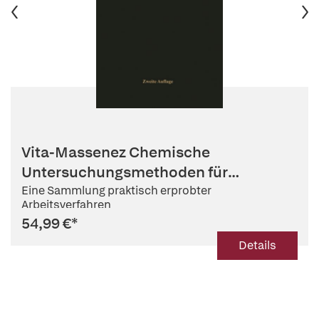
Vita-Massenez Chemische
Untersuchungsmethoden für
Eisenhütten und N...
Eine Sammlung praktisch erprobter
Arbeitsverfahren
54,99 €
*
Details