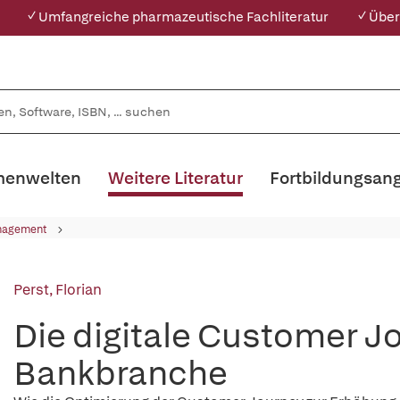
✓ Umfangreiche pharmazeutische Fachliteratur
✓ Über
enwelten
Weitere Literatur
Fortbildungsan
nagement
Perst, Florian
Die digitale Customer Jo
Bankbranche