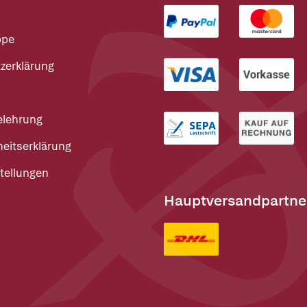
ppe
zerklärung
elehrung
heitserklärung
tellungen
Hauptversandpartne