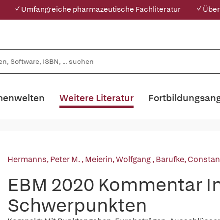
✓ Umfangreiche pharmazeutische Fachliteratur
✓ Über
enwelten
Weitere Literatur
Fortbildungsan
Hermanns, Peter M.
,
Meierin, Wolfgang
,
Barufke, Constan
EBM 2020 Kommentar Inn
Schwerpunkten