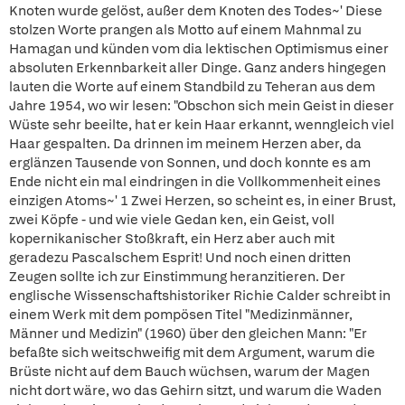
Knoten wurde gelöst, außer dem Knoten des Todes~' Diese
stolzen Worte prangen als Motto auf einem Mahnmal zu
Hamagan und künden vom dia lektischen Optimismus einer
absoluten Erkennbarkeit aller Dinge. Ganz anders hingegen
lauten die Worte auf einem Standbild zu Teheran aus dem
Jahre 1954, wo wir lesen: "Obschon sich mein Geist in dieser
Wüste sehr beeilte, hat er kein Haar erkannt, wenngleich viel
Haar gespalten. Da drinnen im meinem Herzen aber, da
erglänzen Tausende von Sonnen, und doch konnte es am
Ende nicht ein mal eindringen in die Vollkommenheit eines
einzigen Atoms~' 1 Zwei Herzen, so scheint es, in einer Brust,
zwei Köpfe - und wie viele Gedan ken, ein Geist, voll
kopernikanischer Stoßkraft, ein Herz aber auch mit
geradezu Pascalschem Esprit! Und noch einen dritten
Zeugen sollte ich zur Einstimmung heranzitieren. Der
englische Wissenschaftshistoriker Richie Calder schreibt in
einem Werk mit dem pompösen Titel "Medizinmänner,
Männer und Medizin" (1960) über den gleichen Mann: "Er
befaßte sich weitschweifig mit dem Argument, warum die
Brüste nicht auf dem Bauch wüchsen, warum der Magen
nicht dort wäre, wo das Gehirn sitzt, und warum die Waden