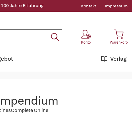
 100 Jahre Erfahrung
Kontakt
Impressum
Konto
Warenkorb
gebot
Verlag
Compendium
icinesComplete Online