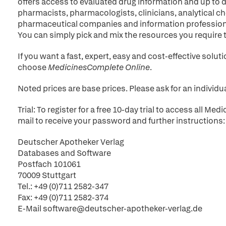
offers access to evaluated drug information and up to d
pharmacists, pharmacologists, clinicians, analytical ch
pharmaceutical companies and information profession
You can simply pick and mix the resources you require 
If you want a fast, expert, easy and cost-effective solu
choose
MedicinesComplete Online
.
Noted prices are base prices. Please ask for an individua
Trial: To register for a free 10-day trial to access all 
mail to receive your password and further instructions:
Deutscher Apotheker Verlag
Databases and Software
Postfach 101061
70009 Stuttgart
Tel.: +49 (0)711 2582-347
Fax: +49 (0)711 2582-374
E-Mail software@deutscher-apotheker-verlag.de