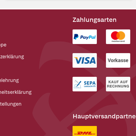
Zahlungsarten
ppe
zerklärung
elehrung
heitserklärung
tellungen
Hauptversandpartne