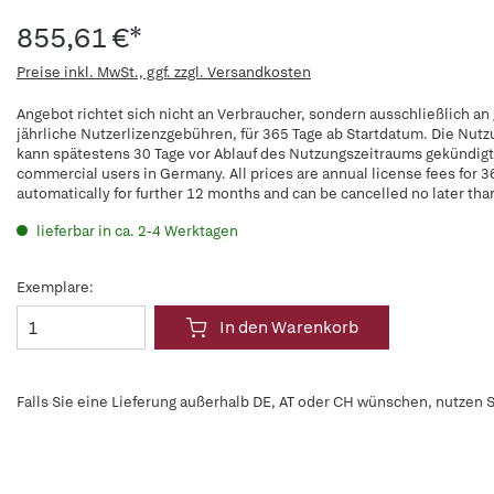
855,61 €*
Preise inkl. MwSt., ggf. zzgl. Versandkosten
Angebot richtet sich nicht an Verbraucher, sondern ausschließlich an
jährliche Nutzerlizenzgebühren, für 365 Tage ab Startdatum. Die Nut
kann spätestens 30 Tage vor Ablauf des Nutzungszeitraums gekündigt w
commercial users in Germany. All prices are annual license fees for 3
automatically for further 12 months and can be cancelled no later tha
lieferbar in ca. 2-4 Werktagen
Exemplare:
In den Warenkorb
Falls Sie eine Lieferung außerhalb DE, AT oder CH wünschen, nutzen S