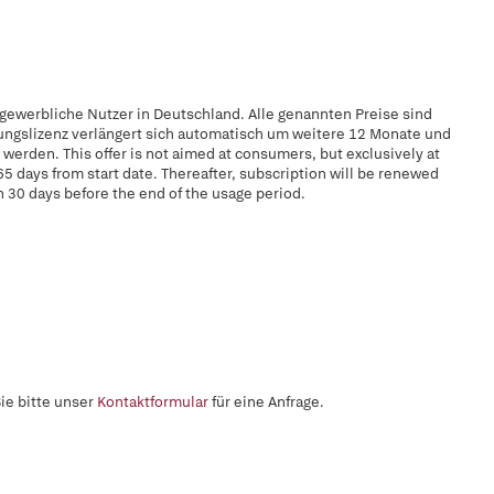
 gewerbliche Nutzer in Deutschland. Alle genannten Preise sind
zungslizenz verlängert sich automatisch um weitere 12 Monate und
erden. This offer is not aimed at consumers, but exclusively at
65 days from start date. Thereafter, subscription will be renewed
n 30 days before the end of the usage period.
ie bitte unser
Kontaktformular
für eine Anfrage.