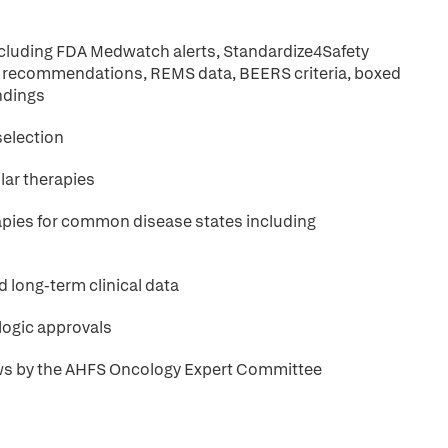
including FDA Medwatch alerts, Standardize4Safety
MP recommendations, REMS data, BEERS criteria, boxed
ndings
election
ar therapies
apies for common disease states including
d long-term clinical data
logic approvals
ews by the AHFS Oncology Expert Committee