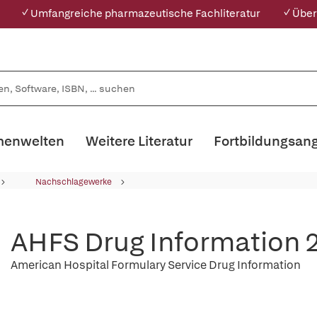
✓ Umfangreiche pharmazeutische Fachliteratur
✓ Über
enwelten
Weitere Literatur
Fortbildungsan
Nachschlagewerke
AHFS Drug Information 
American Hospital Formulary Service Drug Information