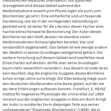
theoretischen Mediziner unerlaBlich. Als typisches
Grenzgebiet wird dieses Gebiet wahrend des
Medizinstudiums sowohl yom Physio logen als auch yom
Biochemiker ge1ehrt. Eine einheitliche und um fassende
Darstellung, wie sie in der vorliegenden Abhandlung an
gestrebt wird, ist daher fiir die Literatur dieser Facher eine
hachst wiinschenswerte Bereicherung. Der Autor dieses
Biichleins hat den Stoff, dessen Verstandnis vielen
Medizinstudenten Schwierigkeiten bereitet, klar und
verstandlich abgehandelt. Das Gebiet ist wie wenige andere
der Medizin in seinen Grundlagen weitgehend geklart. Die
weitere Forschung auf diesem Gebiet wird zweifellos neue
Einze1heiten auf decken, diirfte aber seine Grundlagen
kaum mehr wesentlich verandern. Aus diesem Grunde ist es
kein Nachteil, dag die englische Ausgabe dieses Biichleins
schon einige Jahre zuriickliegt. Die Dbersetzung mage auch
den deutschen Studierenden eine Basis geben, auf der sie
sp~itere Erfahrungen aufbauen kannen. Frankfurt, E. HEINZ
Institut fiir Vegetative Physiologie der Universitat Juli 1969
Vorwort aus der englischen Ausgabe In dies em Buch bringt
der Autor in revidierter Form diejenigen Teile aus seiner
umfassenderen "Diagnostic Biochemistry" (1959), die er