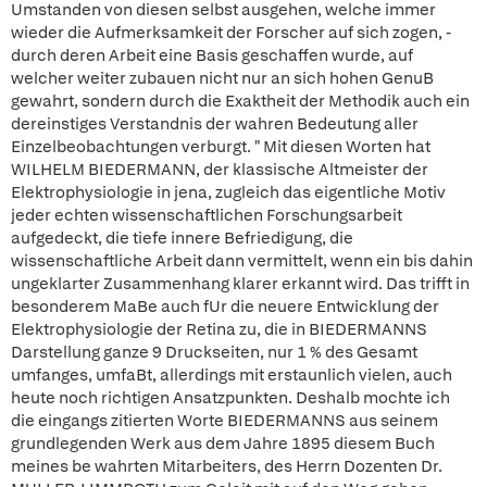
Umstanden von diesen selbst ausgehen, welche immer
wieder die Aufmerksamkeit der Forscher auf sich zogen, -
durch deren Arbeit eine Basis geschaffen wurde, auf
welcher weiter zubauen nicht nur an sich hohen GenuB
gewahrt, sondern durch die Exaktheit der Methodik auch ein
dereinstiges Verstandnis der wahren Bedeutung aller
Einzelbeobachtungen verburgt. " Mit diesen Worten hat
WILHELM BIEDERMANN, der klassische Altmeister der
Elektrophysiologie in jena, zugleich das eigentliche Motiv
jeder echten wissenschaftlichen Forschungsarbeit
aufgedeckt, die tiefe innere Befriedigung, die
wissenschaftliche Arbeit dann vermittelt, wenn ein bis dahin
ungeklarter Zusammenhang klarer erkannt wird. Das trifft in
besonderem MaBe auch fUr die neuere Entwicklung der
Elektrophysiologie der Retina zu, die in BIEDERMANNS
Darstellung ganze 9 Druckseiten, nur 1 % des Gesamt
umfanges, umfaBt, allerdings mit erstaunlich vielen, auch
heute noch richtigen Ansatzpunkten. Deshalb mochte ich
die eingangs zitierten Worte BIEDERMANNS aus seinem
grundlegenden Werk aus dem Jahre 1895 diesem Buch
meines be wahrten Mitarbeiters, des Herrn Dozenten Dr.