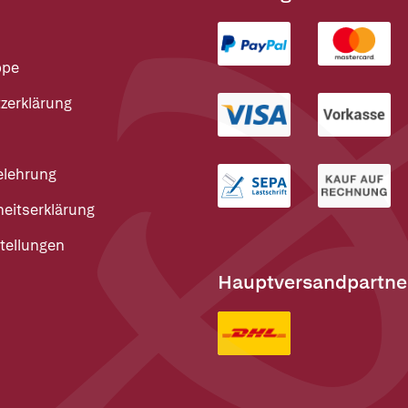
ppe
zerklärung
elehrung
heitserklärung
tellungen
Hauptversandpartne