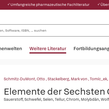
✓ Umfangreiche pharmazeutische Fachliteratur
✓ Über
enwelten
Weitere Literatur
Fortbildungsan
Schmitz-DuMont, Otto
,
Stackelberg, Mark von
,
Tomíc_ek, 
Elemente der Sechsten
Sauerstoff, Schwefel, Selen, Tellur, Chrom, Molybdän, Wol