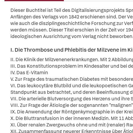
Dieser Buchtitel ist Teil des Digitalisierungsprojekts S
Anfängen des Verlags von 1842 erschienen sind. Der Verl
wie auch die disziplingeschichtliche Forschung zur Ver
werden müssen. Dieser Titel erschien in der Zeit vor 194
ideologischen Ausrichtung vom Verlag nicht beworben
I. Die Thrombose und Phlebitis der Milzvene im K
II. Die Klinik der Milzvenenerkrankungen. Mit 2 Abbildu
III. Das Konstitutionsproblem im Kindesalter und bei 
IV. Das E-Vitamin
V. Zur Frage des traumatischen Diabetes mit besonder
VI. Das leukocytäre Blutbild und die leukopoetischen G
Standpunkt aus betrachtet, und deren Beeinflussung 
VII. Die arterielle Blutversorgung des Herzens und ihre
VIII. Zur Frage der Ätiologie der sogenannten "malignen"
IX. Die Anwendung der Röntgenkymographie in der Krei
X. Die Bluttransfusion in der inneren Medizin. Mit 11 A
XI. Über renalen Zwergwuchs ohne und mit (renaler) Ra
XII. Zusammenfassung neuerer Erkenntnisse über Ätio