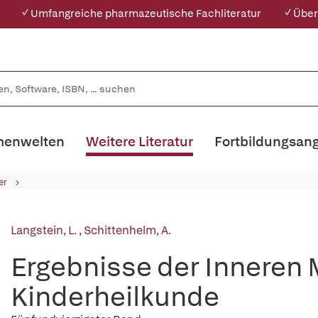
✓ Umfangreiche pharmazeutische Fachliteratur
✓ Über
enwelten
Weitere Literatur
Fortbildungsan
er
Langstein, L.
,
Schittenhelm, A.
Ergebnisse der Inneren 
Kinderheilkunde