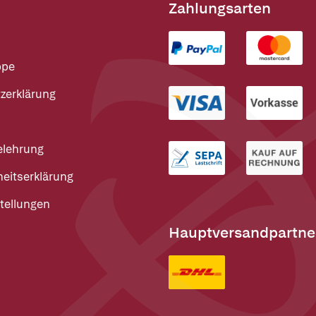
Zahlungsarten
ppe
zerklärung
elehrung
heitserklärung
tellungen
Hauptversandpartne