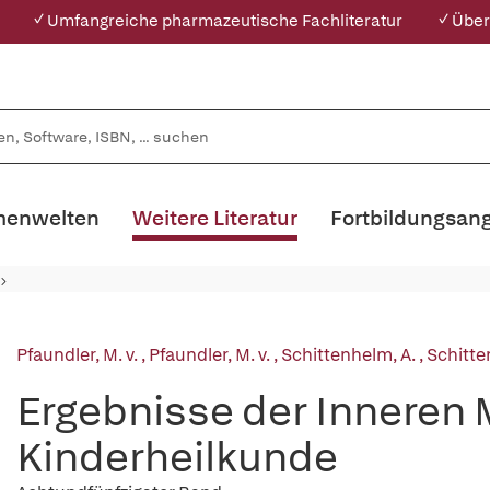
✓ Umfangreiche pharmazeutische Fachliteratur
✓ Über
enwelten
Weitere Literatur
Fortbildungsan
Pfaundler, M. v.
,
Pfaundler, M. v.
,
Schittenhelm, A.
,
Schitte
Ergebnisse der Inneren 
Kinderheilkunde