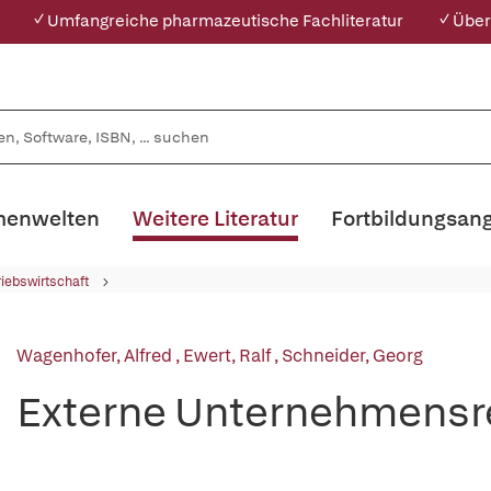
✓ Umfangreiche pharmazeutische Fachliteratur
✓ Über
enwelten
Weitere Literatur
Fortbildungsan
riebswirtschaft
Wagenhofer, Alfred
,
Ewert, Ralf
,
Schneider, Georg
Externe Unternehmens