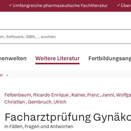
✓ Umfangreiche pharmazeutische Fachliteratur
✓ Über
enwelten
Weitere Literatur
Fortbildungsan
er
Felberbaum, Ricardo Enrique
,
Kainer, Franz
,
Janni, Wolfg
Christian
,
Gembruch, Ulrich
Facharztprüfung Gynäko
in Fällen, Fragen und Antworten