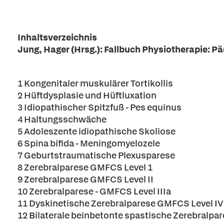
Inhaltsverzeichnis
Jung, Hager (Hrsg.): Fallbuch Physiotherapie: Pä
1 Kongenitaler muskulärer Tortikollis
2 Hüftdysplasie und Hüftluxation
3 Idiopathischer Spitzfuß - Pes equinus
4 Haltungsschwäche
5 Adoleszente idiopathische Skoliose
6 Spina bifida - Meningomyelozele
7 Geburtstraumatische Plexusparese
8 Zerebralparese GMFCS Level 1
9 Zerebralparese GMFCS Level II
10 Zerebralparese - GMFCS Level IIIa
11 Dyskinetische Zerebralparese GMFCS Level IV
12 Bilaterale beinbetonte spastische Zerebralpa