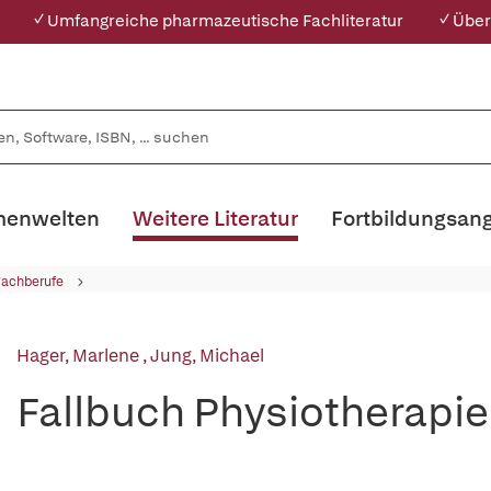
✓ Umfangreiche pharmazeutische Fachliteratur
✓ Über
enwelten
Weitere Literatur
Fortbildungsan
Fachberufe
Hager, Marlene
,
Jung, Michael
Fallbuch Physiotherapie: