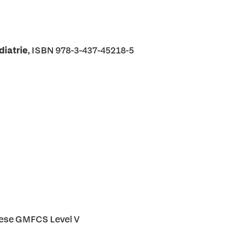
diatrie
, ISBN 978-3-437-45218-5
rese GMFCS Level V