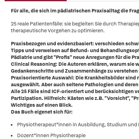
Für alle, die sich im pädiatrischen Praxisalltag die Frag
25 reale Patientenfälle: sie begleiten Sie durch Therap
therapeutische Vorgehen zu optimieren.
Praxisbezogen und evidenzbasiert: verschieden schwi
Tipps und verweisen auf Befund- und Behandlungsoptio
Pädiatrie und gibt "Profis" neue Anregungen für die Pra
Clinical Reasoning:
Die Autoren erklären, warum sie w
Gedankenschritte und Zusammenhänge zu verstehen 
Praxisorientierte Auswahl: Die Krankheitsbilder sind 
ausgewählt. Aber auch seltene Pathologien und dere
Alle 25 Fälle sind ICF-orientiert und berücksichtigen v
Partizipation.
Hilfreich: Kästen wie z.B. "Vorsicht", "
Wichtiges auf einen Blick.
Das Buch eigenet sich für:
Physiotherapeut*innen in Ausbildung, Studium und 
Dozent*innen Physiotherapie