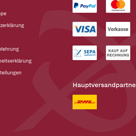
ppe
zerklärung
elehrung
heitserklärung
tellungen
Hauptversandpartne