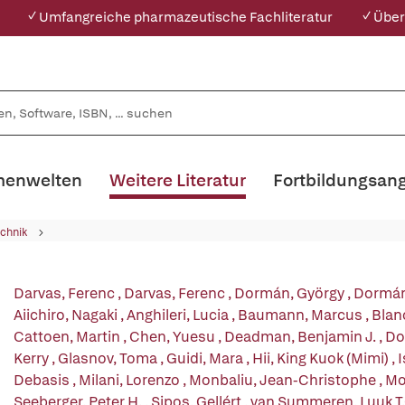
✓ Umfangreiche pharmazeutische Fachliteratur
✓ Über
enwelten
Weitere Literatur
Fortbildungsan
chnik
Darvas, Ferenc
,
Darvas, Ferenc
,
Dormán, György
,
Dormán
Aiichiro, Nagaki
,
Anghileri, Lucia
,
Baumann, Marcus
,
Blan
Cattoen, Martin
,
Chen, Yuesu
,
Deadman, Benjamin J.
,
Do
Kerry
,
Glasnov, Toma
,
Guidi, Mara
,
Hii, King Kuok (Mimi)
,
I
Debasis
,
Milani, Lorenzo
,
Monbaliu, Jean-Christophe
,
Mo
Seeberger, Peter H.
,
Sipos, Gellért
,
van Summeren, Luuk T.