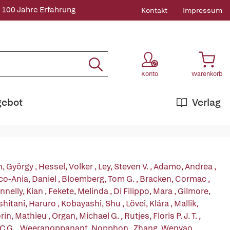
 100 Jahre Erfahrung
Kontakt
Impressum
Konto
Warenkorb
gebot
Verlag
, György
,
Hessel, Volker
,
Ley, Steven V.
,
Adamo, Andrea
,
co-Ania, Daniel
,
Bloemberg, Tom G.
,
Bracken, Cormac
,
nnelly, Kian
,
Fekete, Melinda
,
Di Filippo, Mara
,
Gilmore,
shitani, Haruro
,
Kobayashi, Shu
,
Lövei, Klára
,
Mallik,
rin, Mathieu
,
Organ, Michael G.
,
Rutjes, Floris P. J. T.
,
C.G.
,
Weeranoppanant, Nopphon
,
Zhang, Wenyao