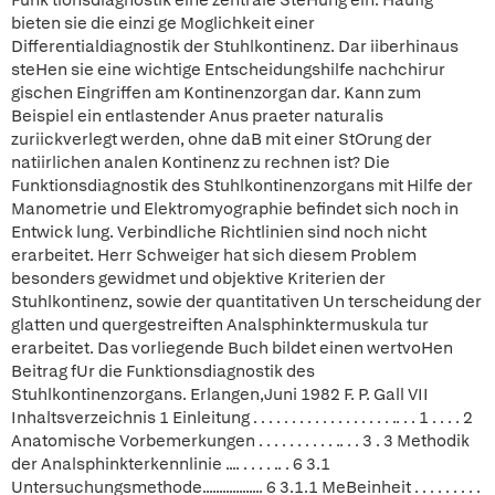
Funk tionsdiagnostik eine zentrale SteHung ein. Haufig
bieten sie die einzi ge Moglichkeit einer
Differentialdiagnostik der Stuhlkontinenz. Dar iiberhinaus
steHen sie eine wichtige Entscheidungshilfe nachchirur
gischen Eingriffen am Kontinenzorgan dar. Kann zum
Beispiel ein entlastender Anus praeter naturalis
zuriickverlegt werden, ohne daB mit einer StOrung der
natiirlichen analen Kontinenz zu rechnen ist? Die
Funktionsdiagnostik des Stuhlkontinenzorgans mit Hilfe der
Manometrie und Elektromyographie befindet sich noch in
Entwick lung. Verbindliche Richtlinien sind noch nicht
erarbeitet. Herr Schweiger hat sich diesem Problem
besonders gewidmet und objektive Kriterien der
Stuhlkontinenz, sowie der quantitativen Un terscheidung der
glatten und quergestreiften Analsphinktermuskula tur
erarbeitet. Das vorliegende Buch bildet einen wertvoHen
Beitrag fUr die Funktionsdiagnostik des
Stuhlkontinenzorgans. Erlangen,Juni 1982 F. P. Gall VII
Inhaltsverzeichnis 1 Einleitung . . . . . . . . . . . . . . . . . . .. . . 1 . . . . 2
Anatomische Vorbemerkungen . . . . . . . . . . .. . . 3 . 3 Methodik
der Analsphinkterkennlinie .... . . . . .. . 6 3.1
Untersuchungsmethode.................. 6 3.1.1 MeBeinheit . . . . . . . . .