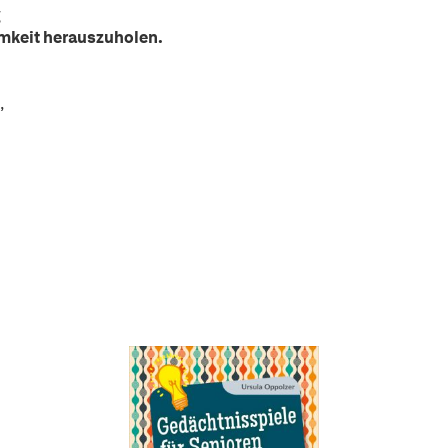
g
amkeit herauszuholen.
,