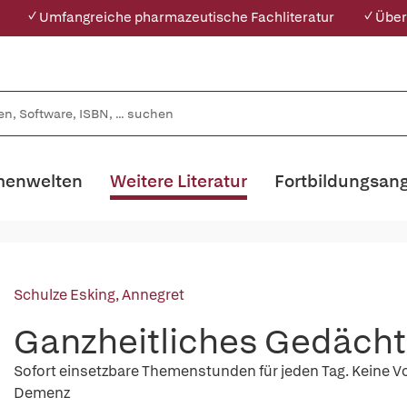
✓ Umfangreiche pharmazeutische Fachliteratur
✓ Über
enwelten
Weitere Literatur
Fortbildungsan
Schulze Esking, Annegret
Ganzheitliches Gedächtn
Sofort einsetzbare Themenstunden für jeden Tag. Keine Vo
Demenz