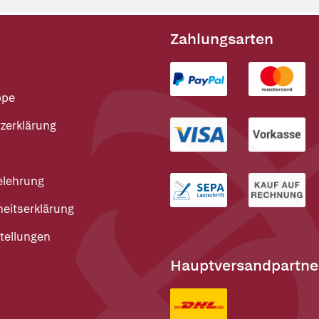
Zahlungsarten
ppe
zerklärung
elehrung
heitserklärung
tellungen
Hauptversandpartne