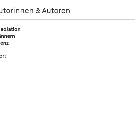
utorinnen & Autoren
Isolation
ännern
menz
ort