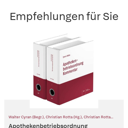
Empfehlungen für Sie
Walter Cyran (Begr.)
,
Christian Rotta (Hg.)
,
Christian Rotta
(Bearb.)
,
Sabine Wesser (Bearb.)
,
Heinz-Uwe Dettling (Bearb.)
,
Apothekenbetriebsordnung
Timo Kieser (Bearb.)
,
Valentin Saalfrank (Bearb.)
,
Andreas S.