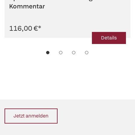
Ziegler (Bearb.)
Kommentar
116,00 €
*
Details
Jetzt anmelden