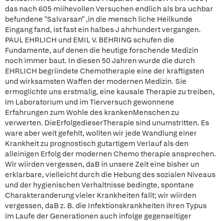
das nach 605 miihevollen Versuchen endlich als bra uchbar
befundene "Salvarsan" ,in die mensch liche Heilkunde
Eingang fand, ist fast ein halbes J ahrhundert vergangen.
PAUL EHRLICH und EMIL V. BEHRING schufen die
Fundamente, auf denen die heutige forschende Medizin
noch immer baut. In diesen 50 Jahren wurde die durch
EHRLICH begriindete Chemotherapie eine der kraftigsten
und wirksamsten Waffen der modernen Medizin. Sie
ermoglichte uns erstmalig, eine kausale Therapie zu treiben,
im Laboratorium und im Tierversuch gewonnene
Erfahrungen zum Wohle des krankenMenschen zu
verwerten. DieErfolgedieserTherapie sind unumstritten. Es
ware aber weit gefehlt, wollten wir jede Wandlung einer
Krankheit zu prognostisch gutartigem Verlauf als den
alleinigen Erfolg der modernen Chemo therapie ansprechen.
Wir wiirden vergessen, daB in unsere Zeit eine bisher un
erklarbare, vielleicht durch die Hebung des sozialen Niveaus
und der hygienischen Verhaltnisse bedingte, spontane
Charakteranderung vieler Krankheiten fallt; wir wiirden
vergessen, daB z. B. die Infektionskrankheiten ihren Typus
im Laufe der Generationen auch infolge gegenseitiger