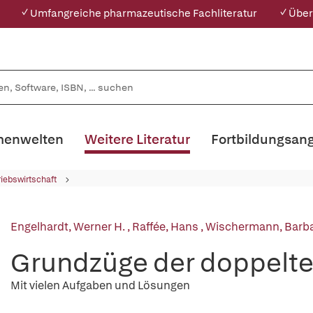
✓ Umfangreiche pharmazeutische Fachliteratur
✓ Über
enwelten
Weitere Literatur
Fortbildungsan
riebswirtschaft
Engelhardt, Werner H.
,
Raffée, Hans
,
Wischermann, Barb
Grundzüge der doppelt
Mit vielen Aufgaben und Lösungen