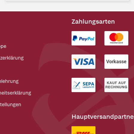
Zahlungsarten
ppe
zerklärung
elehrung
heitserklärung
tellungen
Hauptversandpartne