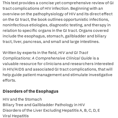
This text provides a concise yet comprehensive review of GI
tract complications of HIV infection. Beginning with an
overview on the pathophysiology of HIV and its direct effect
on the GI tract, the book outlines opportunistic infections,
noninfectious etiologies, diagnostic testing, and therapy in
relation to specific organs in the GI tract. Organs covered
include the esophagus, stomach, gallbladder and biliary
tract, liver, pancreas, and small and large intestines.
Written by experts in the field,
HIV and GI Tract
Complications: A Comprehensive Clinical Guide
is a
valuable resource for clinicians and researchers interested
in HIV/AIDS and associated GI tract complications, that will
help guide patient management and stimulate investigative
efforts.
Disorders of the Esophagus
HIV and the Stomach
Biliary Tree and Gallbladder Pathology in HIV
Disorders of the Liver Excluding Hepatitis A, B, C, D, E
Viral Hepatitis