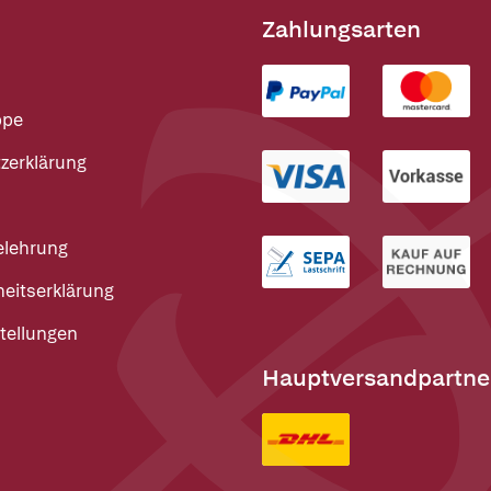
Zahlungsarten
ppe
zerklärung
elehrung
heitserklärung
tellungen
Hauptversandpartne