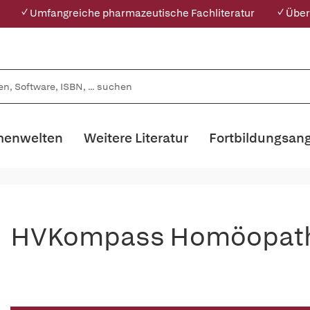
✓ Umfangreiche pharmazeutische Fachliteratur
✓ Über
enwelten
Weitere Literatur
Fortbildungsan
HVKompass Homöopathi