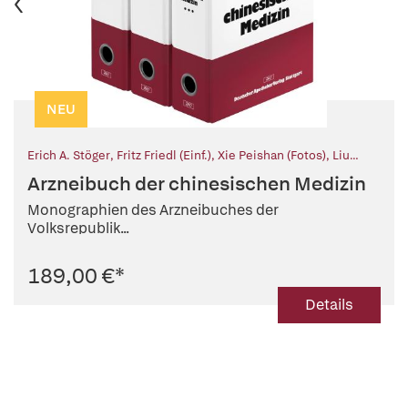
NEU
Erich A. Stöger
,
Fritz Friedl (Einf.)
,
Xie Peishan (Fotos)
,
Liu
Heping (Fotos)
,
Lou Zhicen (Illustr.)
,
Zhao Dawen (Illustr.)
,
Arzneibuch der chinesischen Medizin
Shen Yuan (Illustr.)
,
Chen Daixian (Illustr.)
,
Chen Guangshi
(Illustr.)
,
Ren Guodong (Illustr.)
,
Yan Jianxin (Illustr.)
,
Chou
Monographien des Arzneibuches der
Liangdong (Illustr.)
,
Wang Meiyu (Illustr.)
,
Li Yarong (Illustr.)
,
Li
Volksrepublik...
Zhenqi (Illustr.)
189,00 €
*
Details