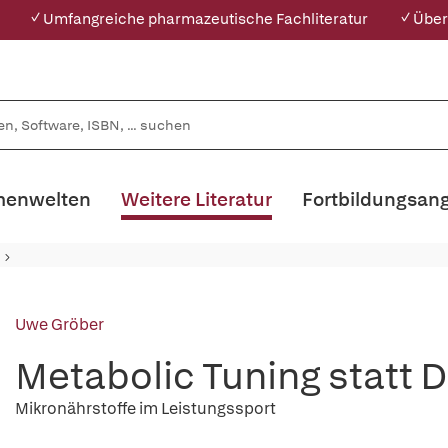
✓ Umfangreiche pharmazeutische Fachliteratur
✓ Über
enwelten
Weitere Literatur
Fortbildungsan
Uwe Gröber
Metabolic Tuning statt 
Mikronährstoffe im Leistungssport