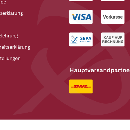
ppe
zerklärung
elehrung
heitserklärung
tellungen
Hauptversandpartne