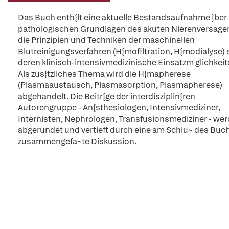
Das Buch enth{lt eine aktuelle Bestandsaufnahme }ber 
pathologischen Grundlagen des akuten Nierenversagen
die Prinzipien und Techniken der maschinellen
Blutreinigungsverfahren (H{mofiltration, H{modialyse)
deren klinisch-intensivmedizinische Einsatzm glichkeit
Als zus{tzliches Thema wird die H{mapherese
(Plasmaaustausch, Plasmasorption, Plasmapherese)
abgehandelt. Die Beitr{ge der interdisziplin{ren
Autorengruppe - An{sthesiologen, Intensivmediziner,
Internisten, Nephrologen, Transfusionsmediziner - we
abgerundet und vertieft durch eine am Schlu~ des Buc
zusammengefa~te Diskussion.