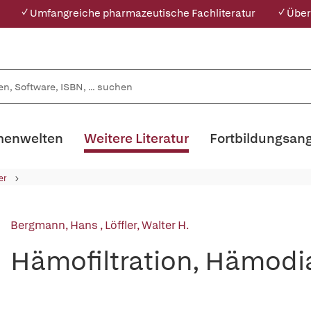
✓ Umfangreiche pharmazeutische Fachliteratur
✓ Über
enwelten
Weitere Literatur
Fortbildungsan
er
Bergmann, Hans
,
Löffler, Walter H.
Hämofiltration, Hämod