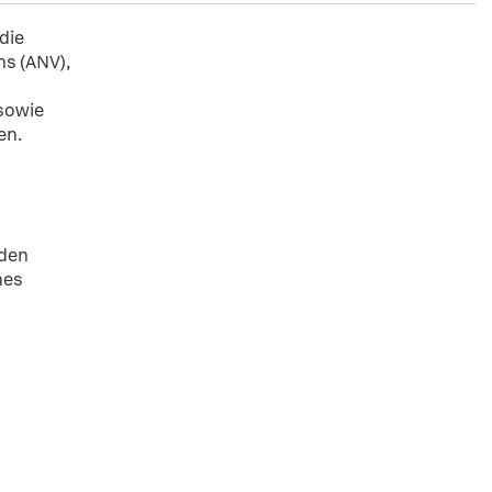
die
s (ANV),
 sowie
en.
rden
hes