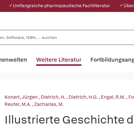
✓ Umfangreiche pharmazeutische Fachliteratur
✓ Über
enwelten
Weitere Literatur
Fortbildungsan
Konert, Jürgen
,
Dietrich, H.
,
Dietrich, H.G.
,
Engel, R.M.
,
Fo
Reuter, M.A.
,
Zacharias, M.
Illustrierte Geschichte 