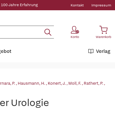
 100 Jahre Erfahrung
Kontakt
Impressum
Konto
Warenkorb
gebot
Verlag
rnara, P.
,
Hausmann, H.
,
Konert, J.
,
Moll, F.
,
Rathert, P.
,
der Urologie