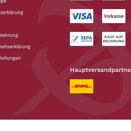
ppe
zerklärung
elehrung
heitserklärung
tellungen
Hauptversandpartne