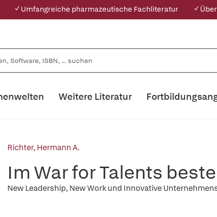
✓ Umfangreiche pharmazeutische Fachliteratur
✓ Über
enwelten
Weitere Literatur
Fortbildungsan
Richter, Hermann A.
Im War for Talents best
New Leadership, New Work und Innovative Unternehmen