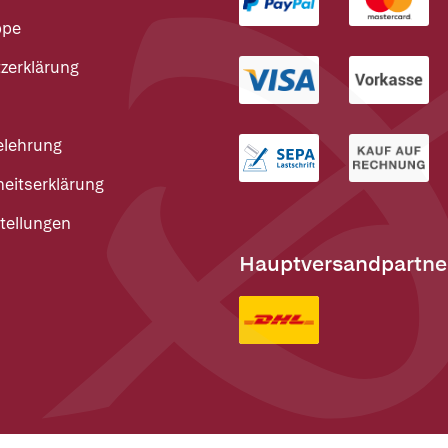
ppe
zerklärung
elehrung
heitserklärung
tellungen
Hauptversandpartne