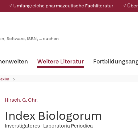
✓ Umfangreiche pharmazeutische Fachliteratur
✓ Über
enwelten
Weitere Literatur
Fortbildungsan
Lexika
Hirsch, G. Chr.
Index Biologorum
Inverstigatores · Laboratoria Periodica