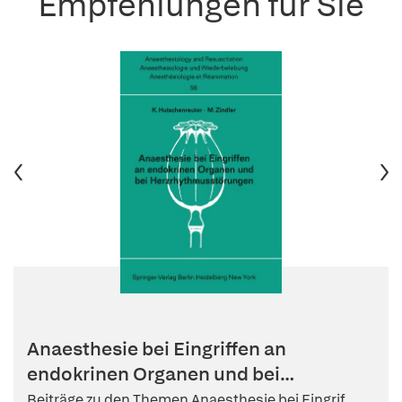
Empfehlungen für Sie
Anaesthesie bei Eingriffen an
endokrinen Organen und bei
Herzrhythm...
Beiträge zu den Themen Anaesthesie bei Eingrif...