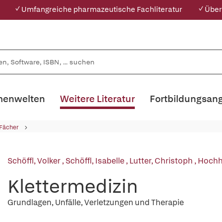
✓ Umfangreiche pharmazeutische Fachliteratur
✓ Über
enwelten
Weitere Literatur
Fortbildungsan
 Fächer
Schöffl, Volker
,
Schöffl, Isabelle
,
Lutter, Christoph
,
Hochh
Klettermedizin
Grundlagen, Unfälle, Verletzungen und Therapie