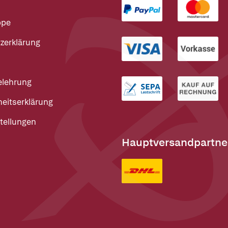
ppe
zerklärung
elehrung
heitserklärung
tellungen
Hauptversandpartne