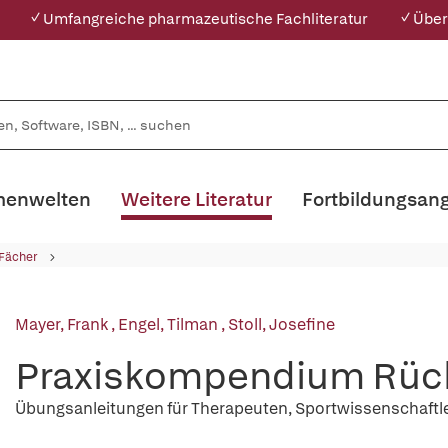
✓ Umfangreiche pharmazeutische Fachliteratur
✓ Über
enwelten
Weitere Literatur
Fortbildungsan
 Fächer
Mayer, Frank
,
Engel, Tilman
,
Stoll, Josefine
Praxiskompendium Rüc
Übungsanleitungen für Therapeuten, Sportwissenschaftle