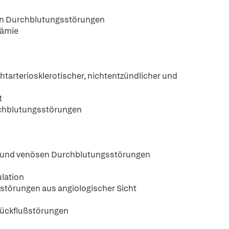
len Durchblutungsstörungen
hämie
htarteriosklerotischer, nichtentzündlicher und
t
urchblutungsstörungen
len und venösen Durchblutungsstörungen
ulation
sstörungen aus angiologischer Sicht
Rückflußstörungen