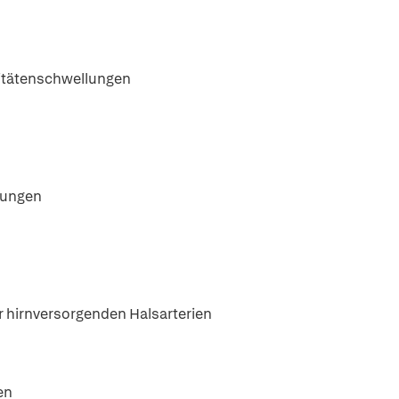
mitätenschwellungen
rungen
r hirnversorgenden Halsarterien
en