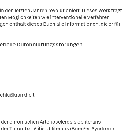
 den letzten Jahren revolutioniert. Dieses Werk trägt
en Möglichkeiten wie interventionelle Verfahren
gen enthält dieses Buch alle Informationen, die er für
terielle Durchblutungsstörungen
rschlußkrankheit
s der chronischen Arteriosclerosis obliterans
is der Thrombangiitis obliterans (Buerger-Syndrom)