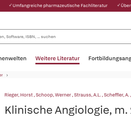
✓ Umfangreiche pharmazeutische Fachliteratur
✓ Über
enwelten
Weitere Literatur
Fortbildungsan
er
Rieger, Horst
,
Schoop, Werner
,
Strauss, A.L.
,
Scheffler, A.
Klinische Angiologie, m.