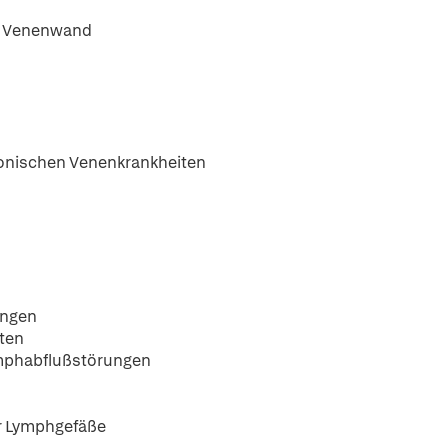
er Venenwand
ronischen Venenkrankheiten
ungen
iten
ymphabflußstörungen
er Lymphgefäße