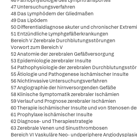
46 Pathophysiologie des Lymphtransportes
47 Untersuchungsverfahren
48 Das Lymphödem der Gliedmaßen
49 Das Lipödem
50 Differentialdiagnose akuter und chronischer Extre
51 Entzündliche Lymphgefäßerkrankungen
Bereich V Zerebrale Durchblutungsstörungen
Vorwort zum Bereich V
52 Anatomie der zerebralen Gefäßversorgung
53 Epidemiologie zerebraler Insulte
54 Pathophysiologie der zerebralen Durchblutungsstö
55 Ätiologie und Pathogenese ischämischer Insulte
56 Nichtinvasive Untersuchungsverfahren
57 Angiographie der hirnversorgenden Gefäße
58 Klinische Symptomatik zerebraler Ischämien
59 Verlauf und Prognose zerebraler Ischämien
60 Therapie ischämischer Insulte und von Stenosen de
61 Prophylaxe ischämischer Insulte
62 Diagnose- und Therapiestrategie
63 Zerebrale Venen und Sinusthrombosen
Bereich VI Vaskuläre Neo- undperiphere Angiodysplasi