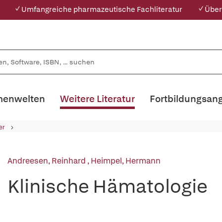
✓ Umfangreiche pharmazeutische Fachliteratur
✓ Über
enwelten
Weitere Literatur
Fortbildungsan
er
Andreesen, Reinhard
,
Heimpel, Hermann
Klinische Hämatologie