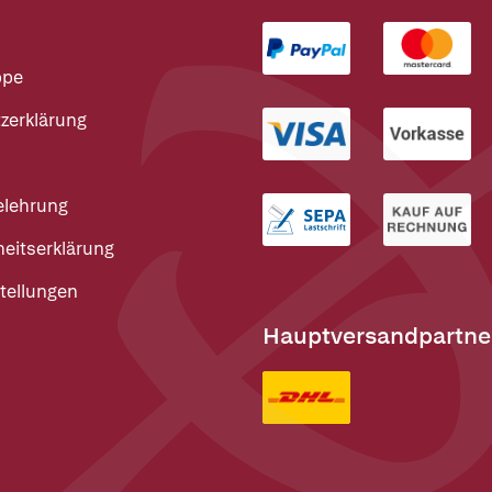
ppe
zerklärung
elehrung
heitserklärung
tellungen
Hauptversandpartne