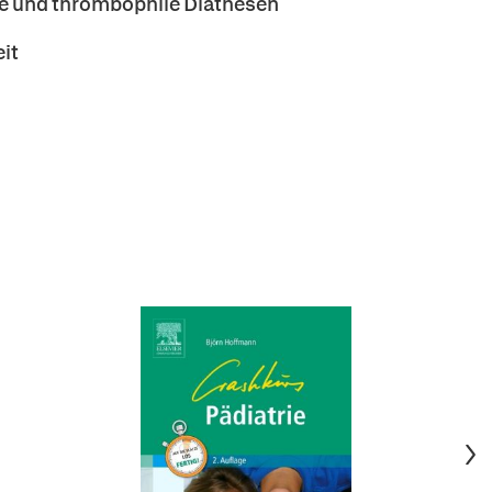
he und thrombophile Diathesen
it