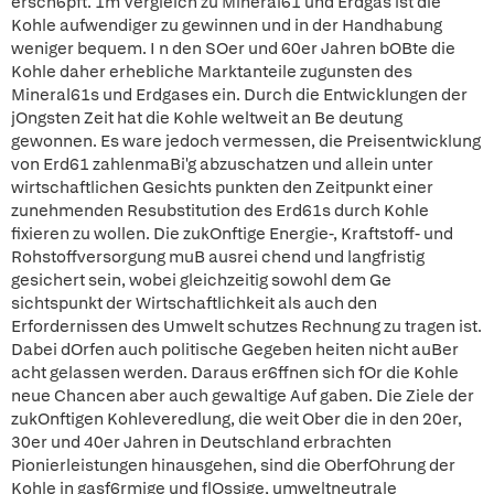
ersch6pft. 1m Vergleich zu Mineral61 und Erdgas ist die
Kohle aufwendiger zu gewinnen und in der Handhabung
weniger bequem. I n den SOer und 60er Jahren bOBte die
Kohle daher erhebliche Marktanteile zugunsten des
Mineral61s und Erdgases ein. Durch die Entwicklungen der
jOngsten Zeit hat die Kohle weltweit an Be deutung
gewonnen. Es ware jedoch vermessen, die Preisentwicklung
von Erd61 zahlenmaBi'g abzuschatzen und allein unter
wirtschaftlichen Gesichts punkten den Zeitpunkt einer
zunehmenden Resubstitution des Erd61s durch Kohle
fixieren zu wollen. Die zukOnftige Energie-, Kraftstoff- und
Rohstoffversorgung muB ausrei chend und langfristig
gesichert sein, wobei gleichzeitig sowohl dem Ge
sichtspunkt der Wirtschaftlichkeit als auch den
Erfordernissen des Umwelt schutzes Rechnung zu tragen ist.
Dabei dOrfen auch politische Gegeben heiten nicht auBer
acht gelassen werden. Daraus er6ffnen sich fOr die Kohle
neue Chancen aber auch gewaltige Auf gaben. Die Ziele der
zukOnftigen Kohleveredlung, die weit Ober die in den 20er,
30er und 40er Jahren in Deutschland erbrachten
Pionierleistungen hinausgehen, sind die OberfOhrung der
Kohle in gasf6rmige und flOssige, umweltneutrale