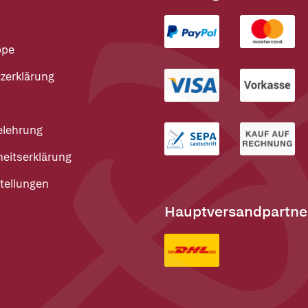
ppe
zerklärung
elehrung
heitserklärung
tellungen
Hauptversandpartne