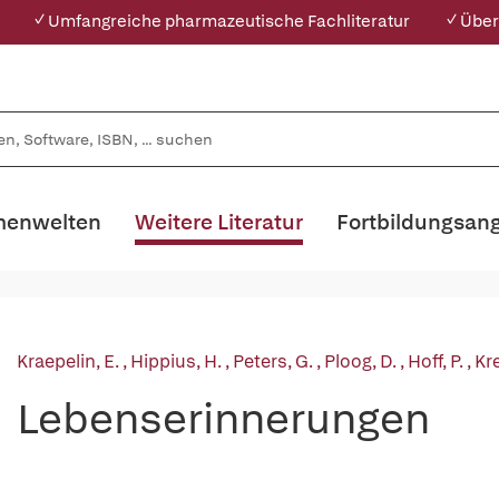
✓ Umfangreiche pharmazeutische Fachliteratur
✓ Über
enwelten
Weitere Literatur
Fortbildungsan
Kraepelin, E.
,
Hippius, H.
,
Peters, G.
,
Ploog, D.
,
Hoff, P.
,
Kre
Lebenserinnerungen