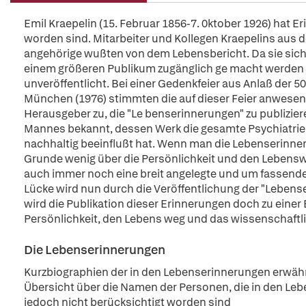
Emil Kraepelin (15. Februar 1856-7. 0ktober 1926) hat Er
worden sind. Mitarbeiter und Kollegen Kraepelins aus d
angehörige wußten von dem Lebensbericht. Da sie sich
einem größeren Publikum zugänglich ge macht werden s
unveröffentlicht. Bei einer Gedenkfeier aus Anlaß der 5
München (1976) stimmten die auf dieser Feier anwes
Herausgeber zu, die "Le benserinnerungen" zu publizier
Mannes bekannt, dessen Werk die gesamte Psychiatrie 
nachhaltig beeinflußt hat. Wenn man die Lebenserinner
Grunde wenig über die Persönlichkeit und den Lebenswe
auch immer noch eine breit angelegte und um fassende
Lücke wird nun durch die Veröffentlichung der "Lebens
wird die Publikation dieser Erinnerungen doch zu einer 
Persönlichkeit, den Lebens weg und das wissenschaftl
Die Lebenserinnerungen
Kurzbiographien der in den Lebenserinnerungen erwähn
Übersicht über die Namen der Personen, die in den Le
jedoch nicht berücksichtigt worden sind