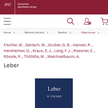
Home
Weitere Literatur
Medizin
Allgemeines
Fischer, W.
,
Gerlach, W.
,
Gruber, G. B.
,
Hanser, R.
,
Herxheimer, G.
,
Kraus, E. J.
,
Lang, F. J.
,
Roesner, E.
,
Rössle, R.
,
Thölldte, M.
,
Weichselbaum, A.
Leber