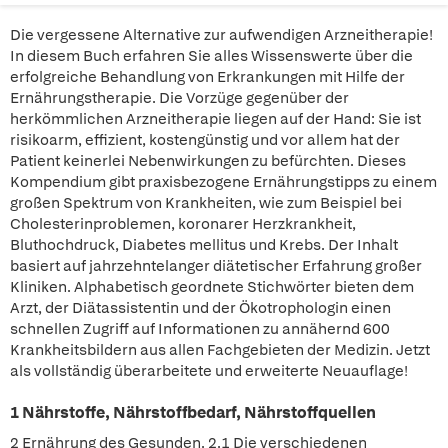
Die vergessene Alternative zur aufwendigen Arzneitherapie!
In diesem Buch erfahren Sie alles Wissenswerte über die
erfolgreiche Behandlung von Erkrankungen mit Hilfe der
Ernährungstherapie. Die Vorzüge gegenüber der
herkömmlichen Arzneitherapie liegen auf der Hand: Sie ist
risikoarm, effizient, kostengünstig und vor allem hat der
Patient keinerlei Nebenwirkungen zu befürchten. Dieses
Kompendium gibt praxisbezogene Ernährungstipps zu einem
großen Spektrum von Krankheiten, wie zum Beispiel bei
Cholesterinproblemen, koronarer Herzkrankheit,
Bluthochdruck, Diabetes mellitus und Krebs. Der Inhalt
basiert auf jahrzehntelanger diätetischer Erfahrung großer
Kliniken. Alphabetisch geordnete Stichwörter bieten dem
Arzt, der Diätassistentin und der Ökotrophologin einen
schnellen Zugriff auf Informationen zu annähernd 600
Krankheitsbildern aus allen Fachgebieten der Medizin. Jetzt
als vollständig überarbeitete und erweiterte Neuauflage!
1 Nährstoffe, Nährstoffbedarf, Nährstoffquellen
2 Ernährung des Gesunden. 2.1 Die verschiedenen