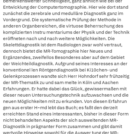
bemerkenswerter Schnelligkeit, ganz ähnlich wie bei der
Entwicklung der Computertomographie. Hier wie dort stand
zunächst die zerebrale und medulläre Diagnostik ganz im
Vordergrund. Die systematische Prüfung der Methode in
anderen Organbereichen, die virtuose Beherrschung des
komplizierten Instru mentariums der Physik und der Technik
eröffneten nach und nach weitere Möglichkeiten. Die
Skelettdiagnostik ist dem Radiologen zwar wohl vertraut,
dennoch bietet die MR-Tomographie hier Neues und
Ergänzendes, zweifellos Besonderes aber auf dem Gebiet
der Weichteildiagnostik. Aufgrund seines Interesses an der
konventionel len Röntgendiagnostik bei Ki10chen- und
Gelenkprozessen wandte sich Herr Hohndorf sehr frühzeitig
der MR-Thematik zu und sam melte in Köln und Aachen
Erfahrungen. Er hatte dabei das Glück, gewissermaßen mit
dieser neuen Untersuchungstechnik aufzuwachsen und die
neuen Möglichkeiten mit zu erkunden. Von diesen Erfahrun
gen aus erster H~md lebt das Buch; es faßt den derzeit
erreichten Stand eines interessanten, bisher in dieser Form
nicht behandelten Aspekts der sich ausweitenden MR-
Diagnostik in prägnanter Form zusammen und gibt damit
wertvolle Hinweise sowohl für die Auswer tung der MR-