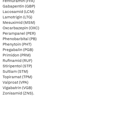
Fenfluramin (FFA)
Gabapentin (GBP)
Lacosamid (LCM)
Lamotrigin (LTG)
Mesuximid (MSM)
Oxcarbazepin (OXC)
Perampanel (PER)
Phenobarbital (PB)
Phenytoin (PHT)
Pregabalin (PGB)
Primidon (PRM)
Rufinamid (RUF)
Stiripentol (STP)
Sultiam (STM)
Topiramat (TPM)
Valproat (VPA)
Vigabatrin (VGB)
Zonisamid (ZNS).