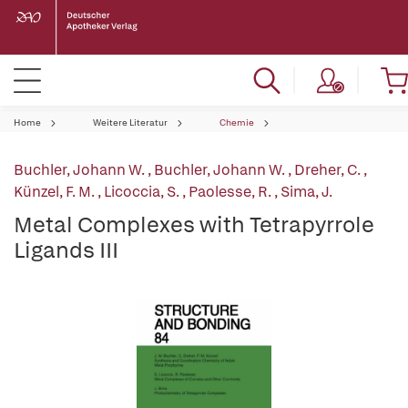
Home
Weitere Literatur
Chemie
Buchler, Johann W.
,
Buchler, Johann W.
,
Dreher, C.
,
Künzel, F. M.
,
Licoccia, S.
,
Paolesse, R.
,
Sima, J.
Metal Complexes with Tetrapyrrole
Ligands III