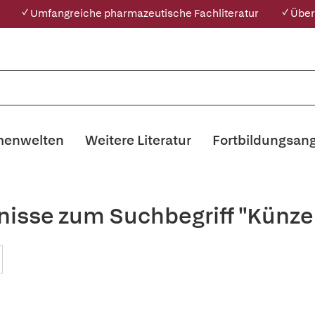
✓ Umfangreiche pharmazeutische Fachliteratur
✓ Über
enwelten
Weitere Literatur
Fortbildungsan
nisse zum Suchbegriff "Künzel