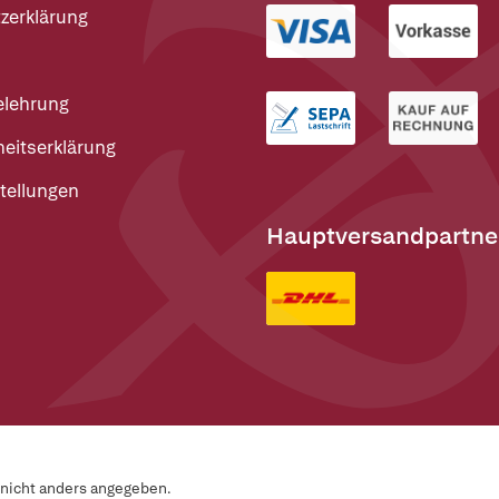
zerklärung
elehrung
heitserklärung
tellungen
Hauptversandpartne
n nicht anders angegeben.