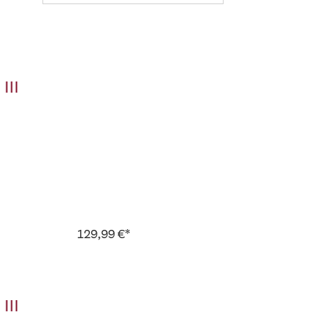
III
129,99 €*
III