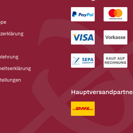
ppe
zerklärung
elehrung
heitserklärung
tellungen
Hauptversandpartne