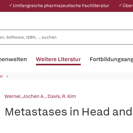
✓ Umfangreiche pharmazeutische Fachliteratur
✓ Über
enwelten
Weitere Literatur
Fortbildungsan
er
Werner, Jochen A.
,
Davis, R. Kim
Metastases in Head and