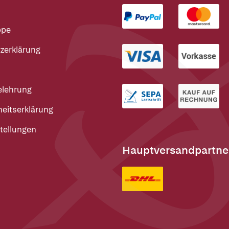
ppe
zerklärung
elehrung
heitserklärung
tellungen
Hauptversandpartne