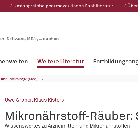
✓ Umfangreiche pharmazeutische Fachliteratur
✓ Über
enwelten
Weitere Literatur
Fortbildungsan
und Toxikologie (Med)
Uwe Gröber
,
Klaus Kisters
Mikronährstoff-Räuber:
Wissenswertes zu Arzneimitteln und Mikronährstoffen