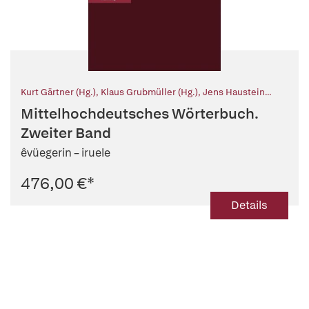
Kurt Gärtner (Hg.)
,
Klaus Grubmüller (Hg.)
,
Jens Haustein
(Hg.)
,
Karl Stackmann † (Begründet von (Reihe))
Mittelhochdeutsches Wörterbuch.
Zweiter Band
êvüegerin – iruele
476,00 €
*
Details