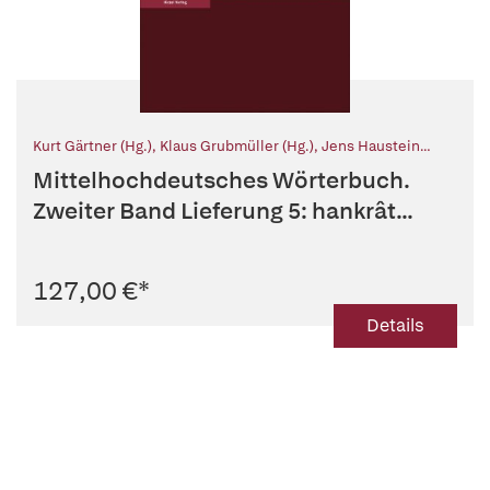
Kurt Gärtner (Hg.)
,
Klaus Grubmüller (Hg.)
,
Jens Haustein
(Hg.)
,
Karl Stackmann † (Hg.)
Mittelhochdeutsches Wörterbuch.
Zweiter Band Lieferung 5: hankrât...
127,00 €
*
Details