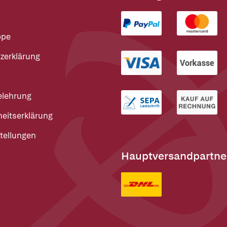
ppe
zerklärung
elehrung
heitserklärung
tellungen
Hauptversandpartne