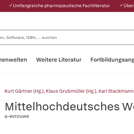
✓ Umfangreiche pharmazeutische Fachliteratur
✓ Über
enwelten
Weitere Literatur
Fortbildungsan
Kurt Gärtner (Hg.)
,
Klaus Grubmüller (Hg.)
,
Karl Stackmann 
Mittelhochdeutsches Wö
a–evrouwe