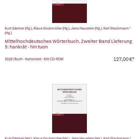
Kurt Gärtner (Hg.)
,
Klaus Grubmüller (Hg.)
,
Jens Haustein (Hg.)
,
Karl Stackmann †
(Hg.)
Mittelhochdeutsches Wörterbuch. Zweiter Band Lieferung
5: hankrât - hin tuon
127,00 €*
2019 | Buch - Kartoniert - Mit CD-ROM
Kurt Gärtner (Hg.)
,
Klaus Grubmüller (Hg.)
,
Jens Haustein (Hg.)
,
Karl Stackmann †