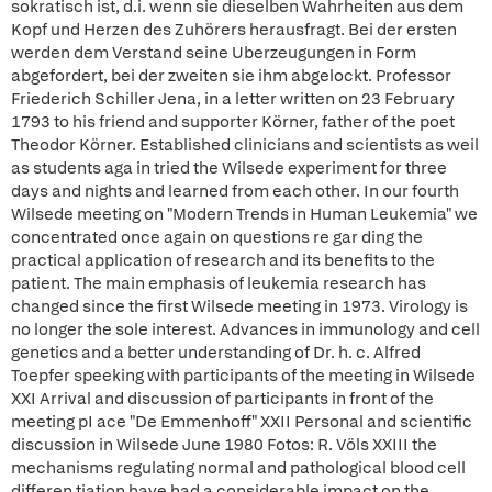
sokratisch ist, d.i. wenn sie dieselben Wahrheiten aus dem
Kopf und Herzen des Zuhörers herausfragt. Bei der ersten
werden dem Verstand seine Uberzeugungen in Form
abgefordert, bei der zweiten sie ihm abgelockt. Professor
Friederich Schiller Jena, in a letter written on 23 February
1793 to his friend and supporter Körner, father of the poet
Theodor Körner. Established clinicians and scientists as weil
as students aga in tried the Wilsede experiment for three
days and nights and learned from each other. In our fourth
Wilsede meeting on "Modern Trends in Human Leukemia" we
concentrated once again on questions re gar ding the
practical application of research and its benefits to the
patient. The main emphasis of leukemia research has
changed since the first Wilsede meeting in 1973. Virology is
no longer the sole interest. Advances in immunology and cell
genetics and a better understanding of Dr. h. c. Alfred
Toepfer speeking with participants of the meeting in Wilsede
XXI Arrival and discussion of participants in front of the
meeting pI ace "De Emmenhoff" XXII Personal and scientific
discussion in Wilsede June 1980 Fotos: R. Völs XXIII the
mechanisms regulating normal and pathological blood cell
differen tiation have had a considerable impact on the