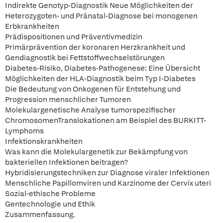
Indirekte Genotyp-Diagnostik Neue Möglichkeiten der
Heterozygoten- und Pränatal-Diagnose bei monogenen
Erbkrankheiten
Prädispositionen und Präventivmedizin
Primärprävention der koronaren Herzkrankheit und
Gendiagnostik bei Fettstoffwechselstörungen
Diabetes-Risiko, Diabetes-Pathogenese: Eine Übersicht
Möglichkeiten der HLA-Diagnostik beim Typ I-Diabetes
Die Bedeutung von Onkogenen für Entstehung und
Progression menschlicher Tumoren
Molekulargenetische Analyse tumorspezifischer
ChromosomenTranslokationen am Beispiel des BURKITT-
Lymphoms
Infektionskrankheiten
Was kann die Molekulargenetik zur Bekämpfung von
bakteriellen Infektionen beitragen?
Hybridisierungstechniken zur Diagnose viraler Infektionen
Menschliche Papillomviren und Karzinome der Cervix uteri
Sozial-ethische Probleme
Gentechnologie und Ethik
Zusammenfassung.