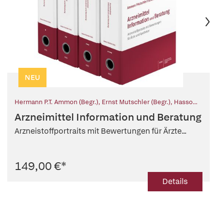
NEU
Hermann P.T. Ammon (Begr.)
,
Ernst Mutschler (Begr.)
,
Hasso
Scholz (Begr.)
,
Monika Neubeck (Fortf.)
Arzneimittel Information und Beratung
Arzneistoffportraits mit Bewertungen für Ärzte...
149,00 €
*
Details