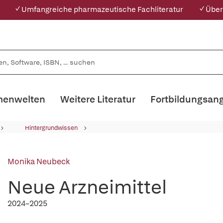
✓ Umfangreiche pharmazeutische Fachliteratur
✓ Über
enwelten
Weitere Literatur
Fortbildungsan
Hintergrundwissen
Monika Neubeck
Neue Arzneimittel
2024–2025