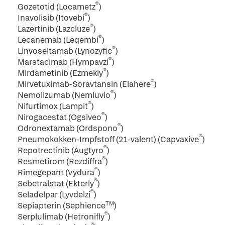
®
Gozetotid (Locametz
)
®
Inavolisib (Itovebi
)
®
Lazertinib (Lazcluze
)
®
Lecanemab (Leqembi
)
®
Linvoseltamab (Lynozyfic
)
®
Marstacimab (Hympavzi
)
®
Mirdametinib (Ezmekly
)
®
Mirvetuximab-Soravtansin (Elahere
)
®
Nemolizumab (Nemluvio
)
®
Nifurtimox (Lampit
)
®
Nirogacestat (Ogsiveo
)
®
Odronextamab (Ordspono
)
®
Pneumokokken-Impfstoff (21-valent) (Capvaxive
)
®
Repotrectinib (Augtyro
)
®
Resmetirom (Rezdiffra
)
®
Rimegepant (Vydura
)
®
Sebetralstat (Ekterly
)
®
Seladelpar (Lyvdelzi
)
TM
Sepiapterin (Sephience
)
®
Serplulimab (Hetronifly
)