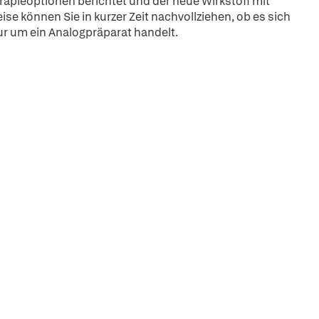
pieoptionen berichtet und der neue Wirkstoff mit
se können Sie in kurzer Zeit nachvollziehen, ob es sich
r um ein Analogpräparat handelt.