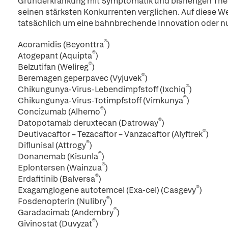
Grunderkrankung mit Symptomatik und bisherigen Thera
seinen stärksten Konkurrenten verglichen. Auf diese Wei
tatsächlich um eine bahnbrechende Innovation oder nu
®
Acoramidis (Beyonttra
)
®
Atogepant (Aquipta
)
®
Belzutifan (Welireg
)
®
Beremagen geperpavec (Vyjuvek
)
®
Chikungunya-Virus-Lebendimpfstoff (Ixchiq
)
®
Chikungunya-Virus-Totimpfstoff (Vimkunya
)
®
Concizumab (Alhemo
)
®
Datopotamab deruxtecan (Datroway
)
®
Deutivacaftor – Tezacaftor – Vanzacaftor (Alyftrek
)
®
Diflunisal (Attrogy
)
®
Donanemab (Kisunla
)
®
Eplontersen (Wainzua
)
®
Erdafitinib (Balversa
)
®
Exagamglogene autotemcel (Exa-cel) (Casgevy
)
®
Fosdenopterin (Nulibry
)
®
Garadacimab (Andembry
)
®
Givinostat (Duvyzat
)