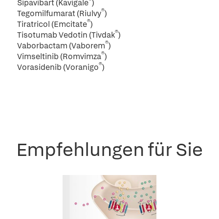
®
Sipavibart (Kavigale
)
®
Tegomilfumarat (Riulvy
)
®
Tiratricol (Emcitate
)
®
Tisotumab Vedotin (Tivdak
)
®
Vaborbactam (Vaborem
)
®
Vimseltinib (Romvimza
)
®
Vorasidenib (Voranigo
)
Empfehlungen für Sie