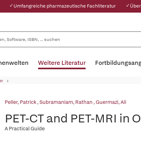
✓ Umfangreiche pharmazeutische Fachliteratur
✓ Über
enwelten
Weitere Literatur
Fortbildungsan
er
Peller, Patrick
,
Subramaniam, Rathan
,
Guermazi, Ali
PET-CT and PET-MRI in 
A Practical Guide