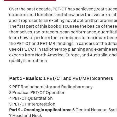
Over the past decade, PET-CT has achieved great succes
structure and function, and show how the two are relat
and it represents an exciting novel option that promise
The first part of this book discusses the basics of the
themselves, radiotracers, scan performance, quantitation
learn how to perform the techniques to maximum benefit
the PET-CT and PET-MRI findings in cancers of the diff
use of PET/CT in radiotherapy planning and examine ar
experts from North America, Europe, and Australia, an
quality illustrations.
Part 1 - Basics:
1 PET/CT and PET/MRI Scanners
2 PET Radiochemistry and Radiopharmacy
3 Practical PET/CT Operation
4 PET/CT Quantitation
5 PET/CT Interpretation
Part 2 - Oncologic applications:
6 Central Nervous Sys
7 Head and Neck