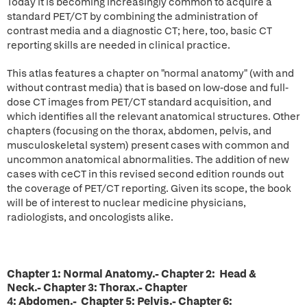
Today it is becoming increasingly common to acquire a
standard PET/CT by combining the administration of
contrast media and a diagnostic CT; here, too, basic CT
reporting skills are needed in clinical practice.
This atlas features a chapter on "normal anatomy" (with and
without contrast media) that is based on low-dose and full-
dose CT images from PET/CT standard acquisition, and
which identifies all the relevant anatomical structures. Other
chapters (focusing on the thorax, abdomen, pelvis, and
musculoskeletal system) present cases with common and
uncommon anatomical abnormalities. The addition of new
cases with ceCT in this revised second edition rounds out
the coverage of PET/CT reporting. Given its scope, the book
will be of interest to nuclear medicine physicians,
radiologists, and oncologists alike.
Chapter 1: Normal Anatomy.- Chapter 2: Head &
Neck.- Chapter 3: Thorax.- Chapter
4: Abdomen.- Chapter 5: Pelvis.- Chapter 6: